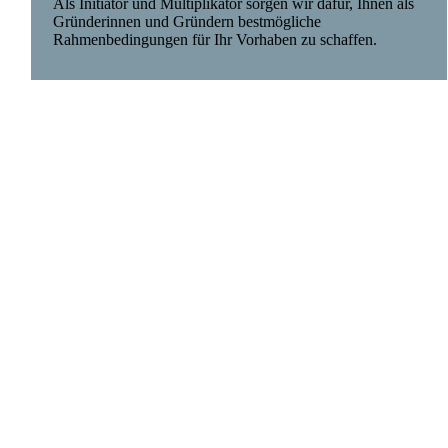
Als Initiator und Multiplikator sorgen wir dafür, Ihnen als
Gründerinnen und Gründern bestmögliche
Rahmenbedingungen für Ihr Vorhaben zu schaffen.