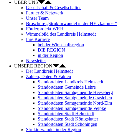
ÜBER UNS
Gesellschaft & Gesellschafter
Partner & Netzwerk
Unser Team
Broschüre „Strukturwandel in der HErzkammer“
Förderprojekt WRH
Wimmelbild des Landkreis Helmstedt
Ihre Karriere
bei der Wirtschaftsregion
DIE REGION
in der Region
Newsletter
UNSERE REGION
Der Landkreis Helmstedt
Zahlen, Daten & Fakten
Standortdaten Landkreis Helmstedt
Standortdaten Gemeinde Lehre
Standortdaten Samtgemeinde Heeseberg
Standortdaten Samtgemeinde Grasleben
Standortdaten Samtgemeinde Nord-Elm
Standortdaten Samtgemeinde Velpke
Standortdaten Stadt Helmstedt
Standortdaten Stadt Königslutter
Standortdaten Stadt Schöningen
Strukturwandel in der Region