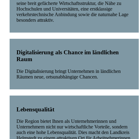
seine breit gefächerte Wirtschaftsstruktur, die Nähe zu
Hochschulen und Universitäten, eine erstklassige
verkehrstechnische Anbindung sowie die naturnahe Lage
besonders attraktiv.
Digitalisierung als Chance im ländlichen
Raum
Die Digitalisierung bringt Unternehmen in ländlichen
Räumen neue, ortsunabhängige Chancen.
Lebensqualität
Die Region bietet Ihnen als Unternehmerinnen und
Unternehmern nicht nur wirtschaftliche Vorteile, sondern
auch eine hohe Lebensqualität. Dies macht den Landkreis
Helmstedt zu einem attraktiven Ort für Arbeitnehmerinnen