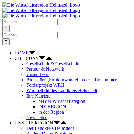
Zum
Inhalt
springen
Suche
nach:
Suche
nach:
HOME
ÜBER UNS
Gesellschaft & Gesellschafter
Partner & Netzwerk
Unser Team
Broschüre „Strukturwandel in der HErzkammer“
Förderprojekt WRH
Wimmelbild des Landkreis Helmstedt
Ihre Karriere
bei der Wirtschaftsregion
DIE REGION
in der Region
Newsletter
UNSERE REGION
Der Landkreis Helmstedt
Zahlen, Daten & Fakten