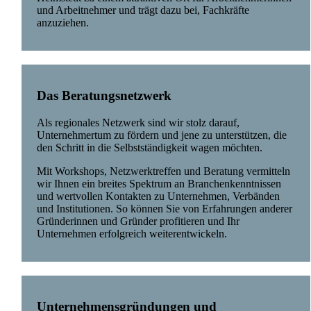
und Arbeitnehmer und trägt dazu bei, Fachkräfte
anzuziehen.
Das Beratungsnetzwerk
Als regionales Netzwerk sind wir stolz darauf,
Unternehmertum zu fördern und jene zu unterstützen, die
den Schritt in die Selbstständigkeit wagen möchten.
Mit Workshops, Netzwerktreffen und Beratung vermitteln
wir Ihnen ein breites Spektrum an Branchenkenntnissen
und wertvollen Kontakten zu Unternehmen, Verbänden
und Institutionen. So können Sie von Erfahrungen anderer
Gründerinnen und Gründer profitieren und Ihr
Unternehmen erfolgreich weiterentwickeln.
Unternehmensgründungen und