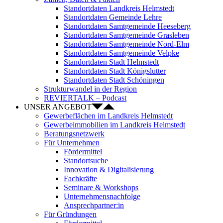
Standortdaten Landkreis Helmstedt
Standortdaten Gemeinde Lehre
Standortdaten Samtgemeinde Heeseberg
Standortdaten Samtgemeinde Grasleben
Standortdaten Samtgemeinde Nord-Elm
Standortdaten Samtgemeinde Velpke
Standortdaten Stadt Helmstedt
Standortdaten Stadt Königslutter
Standortdaten Stadt Schöningen
Strukturwandel in der Region
REVIERTALK – Podcast
UNSER ANGEBOT
Gewerbeflächen im Landkreis Helmstedt
Gewerbeimmobilien im Landkreis Helmstedt
Beratungsnetzwerk
Für Unternehmen
Fördermittel
Standortsuche
Innovation & Digitalisierung
Fachkräfte
Seminare & Workshops
Unternehmensnachfolge
Ansprechpartner:in
Für Gründungen