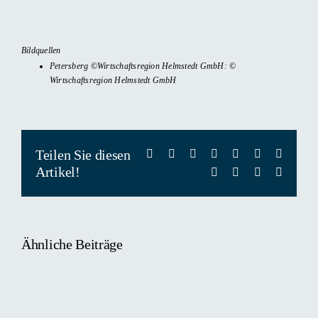
Bildquellen
Petersberg ©Wirtschaftsregion Helmstedt GmbH: ©
Wirtschaftsregion Helmstedt GmbH
Teilen Sie diesen
Facebook
Twitter
Reddit
LinkedIn
WhatsApp
Telegram
Tumblr
Artikel!
Pinterest
Vk
Xing
E-
Mail
Ähnliche Beiträge