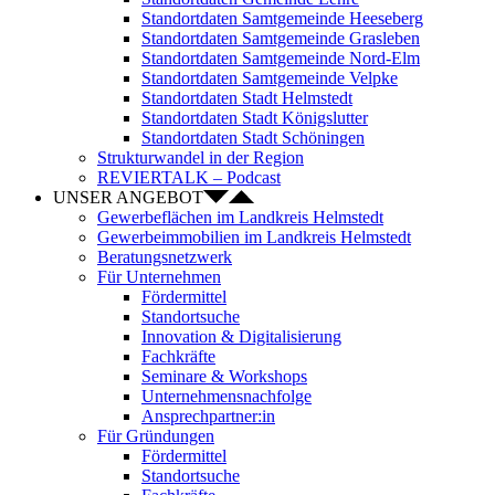
Standortdaten Samtgemeinde Heeseberg
Standortdaten Samtgemeinde Grasleben
Standortdaten Samtgemeinde Nord-Elm
Standortdaten Samtgemeinde Velpke
Standortdaten Stadt Helmstedt
Standortdaten Stadt Königslutter
Standortdaten Stadt Schöningen
Strukturwandel in der Region
REVIERTALK – Podcast
UNSER ANGEBOT
Gewerbeflächen im Landkreis Helmstedt
Gewerbeimmobilien im Landkreis Helmstedt
Beratungsnetzwerk
Für Unternehmen
Fördermittel
Standortsuche
Innovation & Digitalisierung
Fachkräfte
Seminare & Workshops
Unternehmensnachfolge
Ansprechpartner:in
Für Gründungen
Fördermittel
Standortsuche