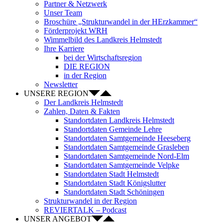
Partner & Netzwerk
Unser Team
Broschüre „Strukturwandel in der HErzkammer“
Förderprojekt WRH
Wimmelbild des Landkreis Helmstedt
Ihre Karriere
bei der Wirtschaftsregion
DIE REGION
in der Region
Newsletter
UNSERE REGION
Der Landkreis Helmstedt
Zahlen, Daten & Fakten
Standortdaten Landkreis Helmstedt
Standortdaten Gemeinde Lehre
Standortdaten Samtgemeinde Heeseberg
Standortdaten Samtgemeinde Grasleben
Standortdaten Samtgemeinde Nord-Elm
Standortdaten Samtgemeinde Velpke
Standortdaten Stadt Helmstedt
Standortdaten Stadt Königslutter
Standortdaten Stadt Schöningen
Strukturwandel in der Region
REVIERTALK – Podcast
UNSER ANGEBOT