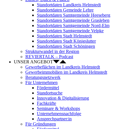
Standortdaten Landkreis Helmstedt
Standortdaten Gemeinde Lehre
Standortdaten Samtgemeinde Heeseberg
Standortdaten Samtgemeinde Grasleben
Standortdaten Samtgemeinde Nord-Elm
Standortdaten Samtgemeinde Velpke
Standortdaten Stadt Helmstedt
Standortdaten Stadt Königslutter
Standortdaten Stadt Schöningen
Strukturwandel in der Region
REVIERTALK – Podcast
UNSER ANGEBOT
Gewerbeflächen im Landkreis Helmstedt
Gewerbeimmobilien im Landkreis Helmstedt
Beratungsnetzwerk
Für Unternehmen
Fördermittel
Standortsuche
Innovation & Digitalisierung
Fachkräfte
Seminare & Workshops
Unternehmensnachfolge
Ansprechpartner:in
Für Gründungen