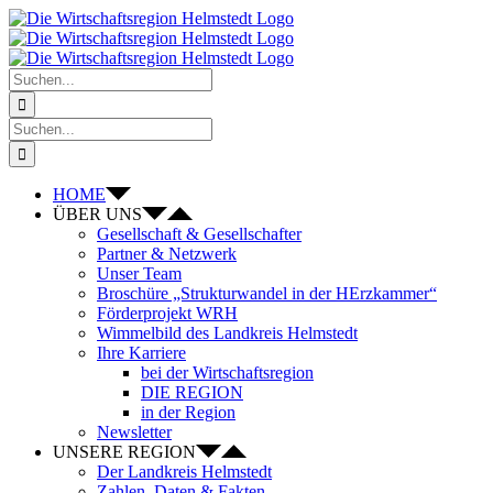
Zum
Inhalt
springen
Suche
nach:
Suche
nach:
HOME
ÜBER UNS
Gesellschaft & Gesellschafter
Partner & Netzwerk
Unser Team
Broschüre „Strukturwandel in der HErzkammer“
Förderprojekt WRH
Wimmelbild des Landkreis Helmstedt
Ihre Karriere
bei der Wirtschaftsregion
DIE REGION
in der Region
Newsletter
UNSERE REGION
Der Landkreis Helmstedt
Zahlen, Daten & Fakten