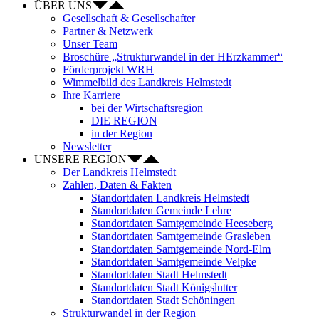
ÜBER UNS
Gesellschaft & Gesellschafter
Partner & Netzwerk
Unser Team
Broschüre „Strukturwandel in der HErzkammer“
Förderprojekt WRH
Wimmelbild des Landkreis Helmstedt
Ihre Karriere
bei der Wirtschaftsregion
DIE REGION
in der Region
Newsletter
UNSERE REGION
Der Landkreis Helmstedt
Zahlen, Daten & Fakten
Standortdaten Landkreis Helmstedt
Standortdaten Gemeinde Lehre
Standortdaten Samtgemeinde Heeseberg
Standortdaten Samtgemeinde Grasleben
Standortdaten Samtgemeinde Nord-Elm
Standortdaten Samtgemeinde Velpke
Standortdaten Stadt Helmstedt
Standortdaten Stadt Königslutter
Standortdaten Stadt Schöningen
Strukturwandel in der Region