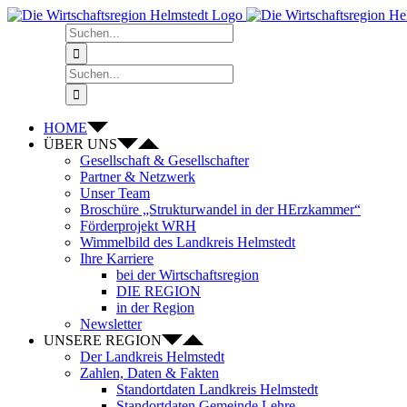
Zum
Inhalt
Suche
springen
nach:
Suche
nach:
HOME
ÜBER UNS
Gesellschaft & Gesellschafter
Partner & Netzwerk
Unser Team
Broschüre „Strukturwandel in der HErzkammer“
Förderprojekt WRH
Wimmelbild des Landkreis Helmstedt
Ihre Karriere
bei der Wirtschaftsregion
DIE REGION
in der Region
Newsletter
UNSERE REGION
Der Landkreis Helmstedt
Zahlen, Daten & Fakten
Standortdaten Landkreis Helmstedt
Standortdaten Gemeinde Lehre