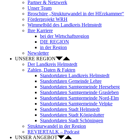
Partner & Netzwerk
Unser Team
Broschüre „Strukturwandel in der HErzkammer“
Förderprojekt WRH
Wimmelbild des Landkreis Helmstedt
Ihre Karriere
bei der Wirtschaftsregion
DIE REGION
in der Region
Newsletter
UNSERE REGION
Der Landkreis Helmstedt
Zahlen, Daten & Fakten
Standortdaten Landkreis Helmstedt
Standortdaten Gemeinde Lehre
Standortdaten Samtgemeinde Heeseberg
Standortdaten Samtgemeinde Grasleben
Standortdaten Samtgemeinde Nord-Elm
Standortdaten Samtgemeinde Velpke
Standortdaten Stadt Helmstedt
Standortdaten Stadt Königslutter
Standortdaten Stadt Schöningen
Strukturwandel in der Region
REVIERTALK – Podcast
UNSER ANGEBOT