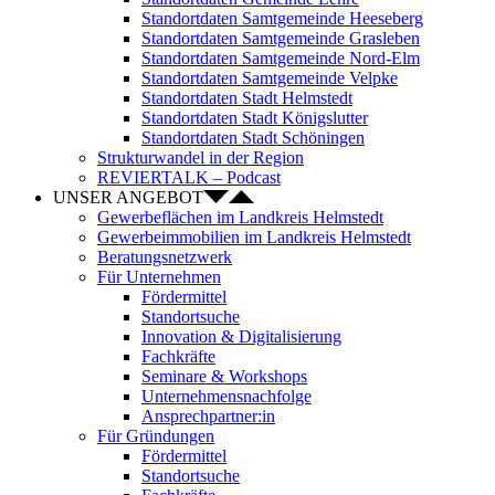
Standortdaten Samtgemeinde Heeseberg
Standortdaten Samtgemeinde Grasleben
Standortdaten Samtgemeinde Nord-Elm
Standortdaten Samtgemeinde Velpke
Standortdaten Stadt Helmstedt
Standortdaten Stadt Königslutter
Standortdaten Stadt Schöningen
Strukturwandel in der Region
REVIERTALK – Podcast
UNSER ANGEBOT
Gewerbeflächen im Landkreis Helmstedt
Gewerbeimmobilien im Landkreis Helmstedt
Beratungsnetzwerk
Für Unternehmen
Fördermittel
Standortsuche
Innovation & Digitalisierung
Fachkräfte
Seminare & Workshops
Unternehmensnachfolge
Ansprechpartner:in
Für Gründungen
Fördermittel
Standortsuche