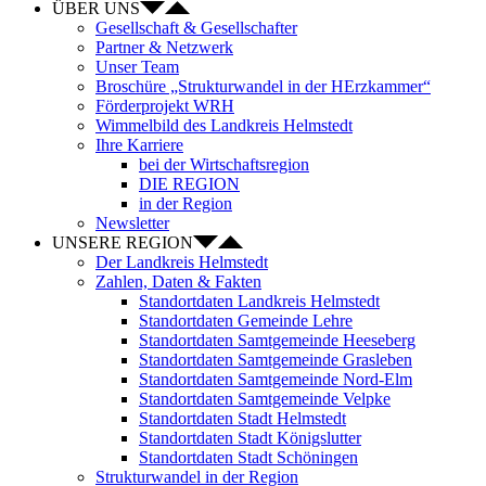
ÜBER UNS
Gesellschaft & Gesellschafter
Partner & Netzwerk
Unser Team
Broschüre „Strukturwandel in der HErzkammer“
Förderprojekt WRH
Wimmelbild des Landkreis Helmstedt
Ihre Karriere
bei der Wirtschaftsregion
DIE REGION
in der Region
Newsletter
UNSERE REGION
Der Landkreis Helmstedt
Zahlen, Daten & Fakten
Standortdaten Landkreis Helmstedt
Standortdaten Gemeinde Lehre
Standortdaten Samtgemeinde Heeseberg
Standortdaten Samtgemeinde Grasleben
Standortdaten Samtgemeinde Nord-Elm
Standortdaten Samtgemeinde Velpke
Standortdaten Stadt Helmstedt
Standortdaten Stadt Königslutter
Standortdaten Stadt Schöningen
Strukturwandel in der Region