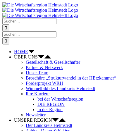
Zum
Inhalt
springen
Suche
nach:
Suche
nach:
HOME
ÜBER UNS
Gesellschaft & Gesellschafter
Partner & Netzwerk
Unser Team
Broschüre „Strukturwandel in der HErzkammer“
Förderprojekt WRH
Wimmelbild des Landkreis Helmstedt
Ihre Karriere
bei der Wirtschaftsregion
DIE REGION
in der Region
Newsletter
UNSERE REGION
Der Landkreis Helmstedt
Zahlen, Daten & Fakten