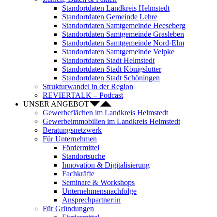
Standortdaten Landkreis Helmstedt
Standortdaten Gemeinde Lehre
Standortdaten Samtgemeinde Heeseberg
Standortdaten Samtgemeinde Grasleben
Standortdaten Samtgemeinde Nord-Elm
Standortdaten Samtgemeinde Velpke
Standortdaten Stadt Helmstedt
Standortdaten Stadt Königslutter
Standortdaten Stadt Schöningen
Strukturwandel in der Region
REVIERTALK – Podcast
UNSER ANGEBOT
Gewerbeflächen im Landkreis Helmstedt
Gewerbeimmobilien im Landkreis Helmstedt
Beratungsnetzwerk
Für Unternehmen
Fördermittel
Standortsuche
Innovation & Digitalisierung
Fachkräfte
Seminare & Workshops
Unternehmensnachfolge
Ansprechpartner:in
Für Gründungen