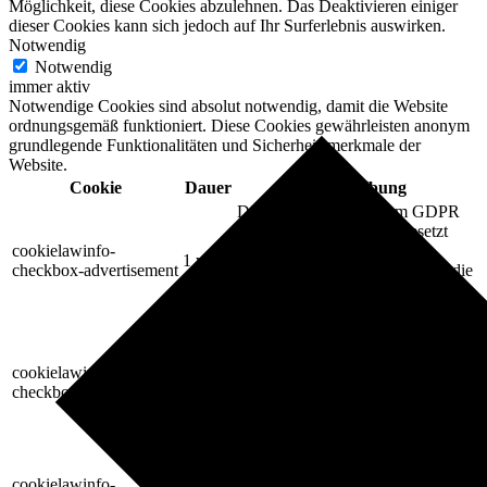
Möglichkeit, diese Cookies abzulehnen. Das Deaktivieren einiger
dieser Cookies kann sich jedoch auf Ihr Surferlebnis auswirken.
Notwendig
Notwendig
immer aktiv
Notwendige Cookies sind absolut notwendig, damit die Website
ordnungsgemäß funktioniert. Diese Cookies gewährleisten anonym
grundlegende Funktionalitäten und Sicherheitsmerkmale der
Website.
Cookie
Dauer
Beschreibung
Dieses Cookie wird vom GDPR
Cookie Consent Plugin gesetzt
cookielawinfo-
und wird verwendet, um die
1 year
checkbox-advertisement
Zustimmung des Benutzers für die
Cookies in der Kategorie
"Werbung" aufzuzeichnen.
Dieses Cookie wird vom GDPR
Cookie Consent Plugin gesetzt.
cookielawinfo-
11
Das Cookie wird verwendet, um
checkbox-analytics
months
die Benutzereinwilligung für die
Cookies in der Kategorie
"Analytics" zu speichern.
Das Cookie wird von GDPR
Cookie Consent gesetzt, um die
cookielawinfo-
11