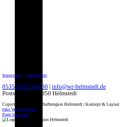
Impressum
|
Datenschutz
05351/523 534-30
|
info@wr-helmstedt.de
Poststraße 3 | 38350 Helmstedt
Copyright
2026 Wirtschaftsregion Helmstedt | Konzept & Layout
mko Werbeagentur
Page load link