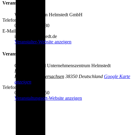
Veranstalter
Wirtschaftsregion Helmstedt GmbH
Telefon:
05351 523 534 30
E-Mail:
info@wr-helmstedt.de
Veranstalter-Website anzeigen
Veranstaltungsort
Gründungs- und Unternehmenszentrum Helmstedt
Poststr. 2
Helmstedt
,
Niedersachsen
38350
Deutschland
Google Karte
anzeigen
Telefon:
05351 523 534 50
Veranstaltungsort-Website anzeigen