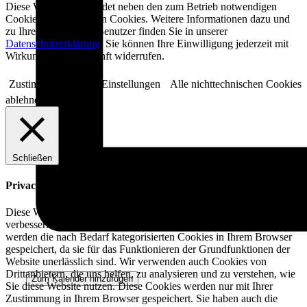
Diese Website verwendet neben den zum Betrieb notwendigen
Cookies keine weiteren Cookies. Weitere Informationen dazu und
zu Ihren Rechten als Benutzer finden Sie in unserer
Datenschutzerklärung
. Sie können Ihre Einwilligung jederzeit mit
Wirkung für die Zukunft widerrufen.
Zustimmen
Cookie Einstellungen
Alle nichttechnischen Cookies
ablehnen
Schließen
Privacy Overview
Diese Website verwendet Cookies, um Ihre Erfahrung zu
verbessern, während Sie durch die Website navigieren. Von diesen
werden die nach Bedarf kategorisierten Cookies in Ihrem Browser
gespeichert, da sie für das Funktionieren der Grundfunktionen der
Website unerlässlich sind. Wir verwenden auch Cookies von
Drittanbietern, die uns helfen, zu analysieren und zu verstehen, wie
Zum Kalender hinzufügen
Sie diese Website nutzen. Diese Cookies werden nur mit Ihrer
Zustimmung in Ihrem Browser gespeichert. Sie haben auch die