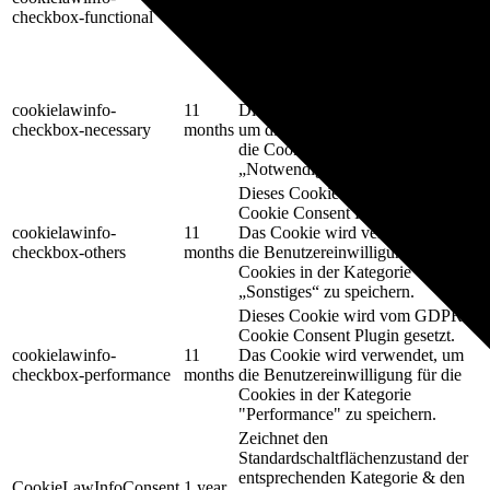
Benutzereinwilligung für die
checkbox-functional
months
Cookies in der Kategorie
"Funktional" aufzuzeichnen.
Dieses Cookie wird vom GDPR
Cookie Consent Plugin gesetzt.
cookielawinfo-
11
Die Cookies werden verwendet,
checkbox-necessary
months
um die Benutzereinwilligung für
die Cookies in der Kategorie
„Notwendig“ zu speichern.
Dieses Cookie wird vom GDPR
Cookie Consent Plugin gesetzt.
cookielawinfo-
11
Das Cookie wird verwendet, um
checkbox-others
months
die Benutzereinwilligung für die
Cookies in der Kategorie
„Sonstiges“ zu speichern.
Dieses Cookie wird vom GDPR
Cookie Consent Plugin gesetzt.
cookielawinfo-
11
Das Cookie wird verwendet, um
checkbox-performance
months
die Benutzereinwilligung für die
Cookies in der Kategorie
"Performance" zu speichern.
Zeichnet den
Standardschaltflächenzustand der
entsprechenden Kategorie & den
CookieLawInfoConsent
1 year