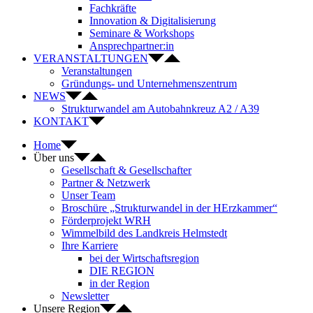
Fachkräfte
Innovation & Digitalisierung
Seminare & Workshops
Ansprechpartner:in
VERANSTALTUNGEN
Veranstaltungen
Gründungs- und Unternehmenszentrum
NEWS
Strukturwandel am Autobahnkreuz A2 / A39
KONTAKT
Home
Über uns
Gesellschaft & Gesellschafter
Partner & Netzwerk
Unser Team
Broschüre „Strukturwandel in der HErzkammer“
Förderprojekt WRH
Wimmelbild des Landkreis Helmstedt
Ihre Karriere
bei der Wirtschaftsregion
DIE REGION
in der Region
Newsletter
Unsere Region