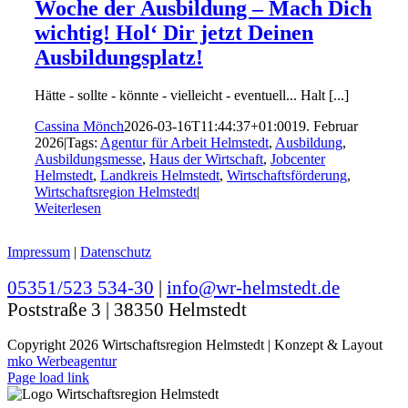
Woche der Ausbildung – Mach Dich
wichtig! Hol‘ Dir jetzt Deinen
Ausbildungsplatz!
Hätte - sollte - könnte - vielleicht - eventuell... Halt [...]
Cassina Mönch
2026-03-16T11:44:37+01:00
19. Februar
2026
|
Tags:
Agentur für Arbeit Helmstedt
,
Ausbildung
,
Ausbildungsmesse
,
Haus der Wirtschaft
,
Jobcenter
Helmstedt
,
Landkreis Helmstedt
,
Wirtschaftsförderung
,
Wirtschaftsregion Helmstedt
|
Weiterlesen
Impressum
|
Datenschutz
05351/523 534-30
|
info@wr-helmstedt.de
Poststraße 3 | 38350 Helmstedt
Copyright
2026 Wirtschaftsregion Helmstedt | Konzept & Layout
mko Werbeagentur
Page load link