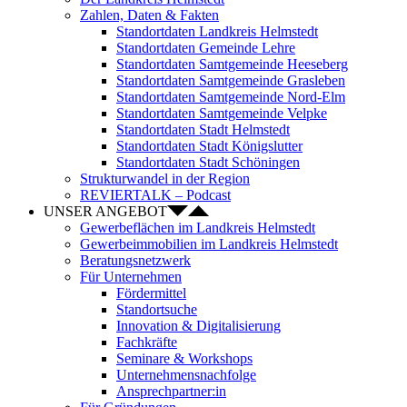
Zahlen, Daten & Fakten
Standortdaten Landkreis Helmstedt
Standortdaten Gemeinde Lehre
Standortdaten Samtgemeinde Heeseberg
Standortdaten Samtgemeinde Grasleben
Standortdaten Samtgemeinde Nord-Elm
Standortdaten Samtgemeinde Velpke
Standortdaten Stadt Helmstedt
Standortdaten Stadt Königslutter
Standortdaten Stadt Schöningen
Strukturwandel in der Region
REVIERTALK – Podcast
UNSER ANGEBOT
Gewerbeflächen im Landkreis Helmstedt
Gewerbeimmobilien im Landkreis Helmstedt
Beratungsnetzwerk
Für Unternehmen
Fördermittel
Standortsuche
Innovation & Digitalisierung
Fachkräfte
Seminare & Workshops
Unternehmensnachfolge
Ansprechpartner:in