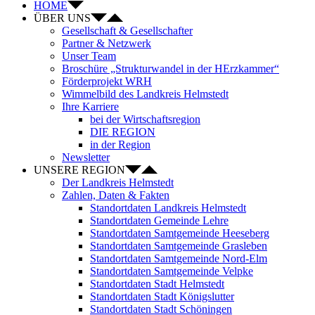
HOME
ÜBER UNS
Gesellschaft & Gesellschafter
Partner & Netzwerk
Unser Team
Broschüre „Strukturwandel in der HErzkammer“
Förderprojekt WRH
Wimmelbild des Landkreis Helmstedt
Ihre Karriere
bei der Wirtschaftsregion
DIE REGION
in der Region
Newsletter
UNSERE REGION
Der Landkreis Helmstedt
Zahlen, Daten & Fakten
Standortdaten Landkreis Helmstedt
Standortdaten Gemeinde Lehre
Standortdaten Samtgemeinde Heeseberg
Standortdaten Samtgemeinde Grasleben
Standortdaten Samtgemeinde Nord-Elm
Standortdaten Samtgemeinde Velpke
Standortdaten Stadt Helmstedt
Standortdaten Stadt Königslutter
Standortdaten Stadt Schöningen