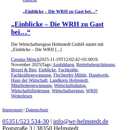
„Einblicke – Die WRH zu Gast bei…“
„Einblicke – Die WRH zu Gast
bei…“
Die Wirtschaftsregion Helmstedt GmbH startet mit
„Einblicke – Die WRH [...]
Cassina Mönch
2025-11-19T12:02:42+01:00
19.
November 2025
|
Tags:
Ausbildung
,
Betriebsbesichtigung
,
Brezel & Bier
,
Einblicke
,
Fachkräfte
,
Fachkräftegewinnung
,
Flechtorfer Mühle
,
Handwerk
,
Haus der Wirtschaft
,
Landkreis Helmstedt
,
Mitarbeitergewinnung
,
Wirtschaftsdialog
,
Wirtschaftsförderung
,
Wirtschaftsregion
,
WRH
|
Weiterlesen
Impressum
|
Datenschutz
05351/523 534-30
|
info@wr-helmstedt.de
Poststraße 3 | 38350 Helmstedt