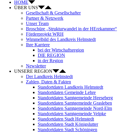
HOME
ÜBER UNS
Gesellschaft & Gesellschafter
Partner & Netzwerk
Unser Team
Broschüre „Strukturwandel in der HErzkammer“
Förderprojekt WRH
Wimmelbild des Landkreis Helmstedt
Ihre Karriere
bei der Wirtschaftsregion
DIE REGION
in der Region
Newsletter
UNSERE REGION
Der Landkreis Helmstedt
Zahlen, Daten & Fakten
Standortdaten Landkreis Helmstedt
Standortdaten Gemeinde Lehre
Standortdaten Samtgemeinde Heeseberg
Standortdaten Samtgemeinde Grasleben
Standortdaten Samtgemeinde Nord-Elm
Standortdaten Samtgemeinde Velpke
Standortdaten Stadt Helmstedt
Standortdaten Stadt Königslutter
Standortdaten Stadt Schöningen