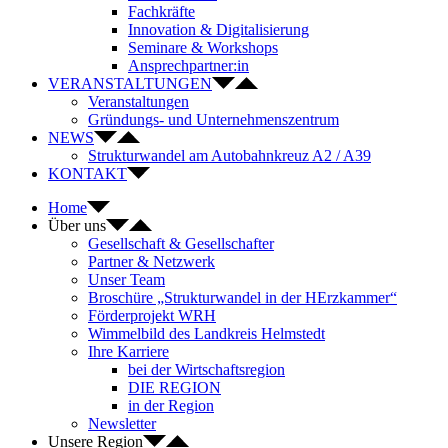
Fachkräfte
Innovation & Digitalisierung
Seminare & Workshops
Ansprechpartner:in
VERANSTALTUNGEN
Veranstaltungen
Gründungs- und Unternehmenszentrum
NEWS
Strukturwandel am Autobahnkreuz A2 / A39
KONTAKT
Home
Über uns
Gesellschaft & Gesellschafter
Partner & Netzwerk
Unser Team
Broschüre „Strukturwandel in der HErzkammer“
Förderprojekt WRH
Wimmelbild des Landkreis Helmstedt
Ihre Karriere
bei der Wirtschaftsregion
DIE REGION
in der Region
Newsletter
Unsere Region