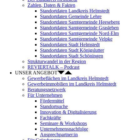
Zahlen, Daten & Fakten
Standortdaten Landkreis Helmstedt
Standortdaten Gemeinde Lehre
Standortdaten Samtgemeinde Heeseberg
Standortdaten Samtgemeinde Grasleben
Standortdaten Samtgemeinde Nord-Elm
Standortdaten Samtgemeinde Velpke
Standortdaten Stadt Helmstedt
Standortdaten Stadt Königslutter
Standortdaten Stadt Schöningen
Strukturwandel in der Region
REVIERTALK – Podcast
UNSER ANGEBOT
Gewerbeflächen im Landkreis Helmstedt
Gewerbeimmobilien im Landkreis Helmstedt
Beratungsnetzwerk
Für Unternehmen
Fördermittel
Standortsuche
Innovation & Digitalisierung
Fachkräfte
Seminare & Workshops
Unternehmensnachfolge
Ansprechpartner:in