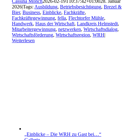
Cassina Mönch
2026-02-19T10:37:42+01:00
28. Januar
2026
|
Tags:
Ausbildung
,
Betriebsbesichtigung
,
Brezel &
Bier
,
Business
,
Einblicke
,
Fachkräfte
,
Fachkräftegewinnung
,
fella
,
Flechtorfer Mühle
,
Handwerk
,
Haus der Wirtschaft
,
Landkreis Helmstedt
,
Mitarbeitergewinnung
,
netzwerken
,
Wirtschaftsdialog
,
Wirtschaftsförderung
,
Wirtschaftsregion
,
WRH
|
Weiterlesen
„Einblicke – Die WRH zu Gast bei…“
Gallerie