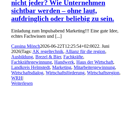
nicht jeder? Wie Unternehmen
sichtbar werden – ohne laut,
aufdringlich oder beliebig zu sein.
Einladung zum Impulsabend Marketing!!! Eine gute Idee,
echtes Fachwissen und [...]
Cassina Mönch
2026-06-22T12:25:54+02:00
22. Juni
2026
|
Tags:
AK regeltechnik
,
Allianz für die region
,
Ausbildung
,
Brezel & Bier
,
Fachkräfte
,
Fachkräftegewinnung
,
Handwerk
,
Haus der Wirtschaft
,
Landkreis Helmstedt
,
Marketing
,
Mitarbeitergewinnung
,
Wirtschaftsdialog
,
Wirtschaftsförderung
,
Wirtschaftsregion
,
WRH
|
Weiterlesen