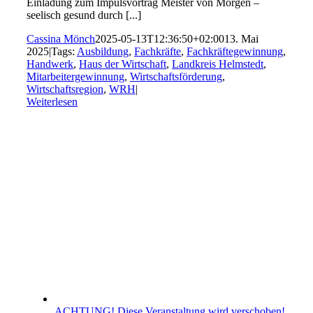
Einladung zum Impulsvortrag Meister von Morgen –
seelisch gesund durch [...]
Cassina Mönch
2025-05-13T12:36:50+02:00
13. Mai
2025
|
Tags:
Ausbildung
,
Fachkräfte
,
Fachkräftegewinnung
,
Handwerk
,
Haus der Wirtschaft
,
Landkreis Helmstedt
,
Mitarbeitergewinnung
,
Wirtschaftsförderung
,
Wirtschaftsregion
,
WRH
|
Weiterlesen
ACHTUNG! Diese Veranstaltung wird verschoben!