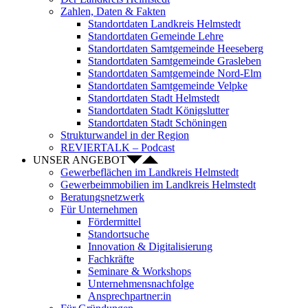
Zahlen, Daten & Fakten
Standortdaten Landkreis Helmstedt
Standortdaten Gemeinde Lehre
Standortdaten Samtgemeinde Heeseberg
Standortdaten Samtgemeinde Grasleben
Standortdaten Samtgemeinde Nord-Elm
Standortdaten Samtgemeinde Velpke
Standortdaten Stadt Helmstedt
Standortdaten Stadt Königslutter
Standortdaten Stadt Schöningen
Strukturwandel in der Region
REVIERTALK – Podcast
UNSER ANGEBOT
Gewerbeflächen im Landkreis Helmstedt
Gewerbeimmobilien im Landkreis Helmstedt
Beratungsnetzwerk
Für Unternehmen
Fördermittel
Standortsuche
Innovation & Digitalisierung
Fachkräfte
Seminare & Workshops
Unternehmensnachfolge
Ansprechpartner:in