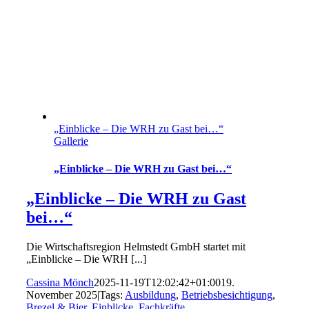
„Einblicke – Die WRH zu Gast bei…“
Gallerie
„Einblicke – Die WRH zu Gast bei…“
„Einblicke – Die WRH zu Gast
bei…“
Die Wirtschaftsregion Helmstedt GmbH startet mit
„Einblicke – Die WRH [...]
Cassina Mönch
2025-11-19T12:02:42+01:00
19.
November 2025
|
Tags:
Ausbildung
,
Betriebsbesichtigung
,
Brezel & Bier
,
Einblicke
,
Fachkräfte
,