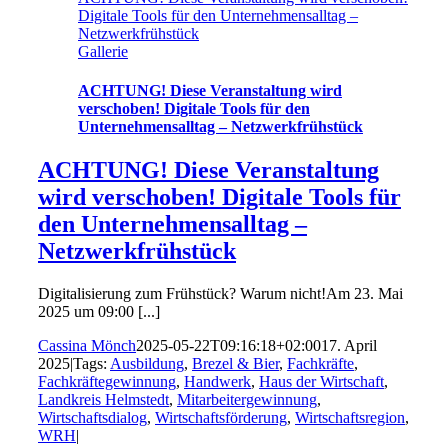
Digitale Tools für den Unternehmensalltag –
Netzwerkfrühstück
Gallerie
ACHTUNG! Diese Veranstaltung wird
verschoben! Digitale Tools für den
Unternehmensalltag – Netzwerkfrühstück
ACHTUNG! Diese Veranstaltung
wird verschoben! Digitale Tools für
den Unternehmensalltag –
Netzwerkfrühstück
Digitalisierung zum Frühstück? Warum nicht!Am 23. Mai
2025 um 09:00 [...]
Cassina Mönch
2025-05-22T09:16:18+02:00
17. April
2025
|
Tags:
Ausbildung
,
Brezel & Bier
,
Fachkräfte
,
Fachkräftegewinnung
,
Handwerk
,
Haus der Wirtschaft
,
Landkreis Helmstedt
,
Mitarbeitergewinnung
,
Wirtschaftsdialog
,
Wirtschaftsförderung
,
Wirtschaftsregion
,
WRH
|