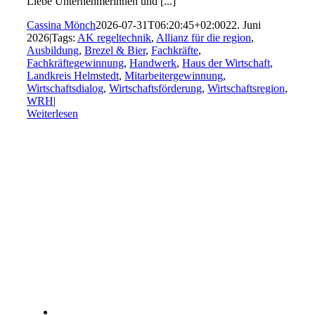
Liebe Unternehmerinnen und [...]
Cassina Mönch
2026-07-31T06:20:45+02:00
22. Juni
2026
|
Tags:
AK regeltechnik
,
Allianz für die region
,
Ausbildung
,
Brezel & Bier
,
Fachkräfte
,
Fachkräftegewinnung
,
Handwerk
,
Haus der Wirtschaft
,
Landkreis Helmstedt
,
Mitarbeitergewinnung
,
Wirtschaftsdialog
,
Wirtschaftsförderung
,
Wirtschaftsregion
,
WRH
|
Weiterlesen