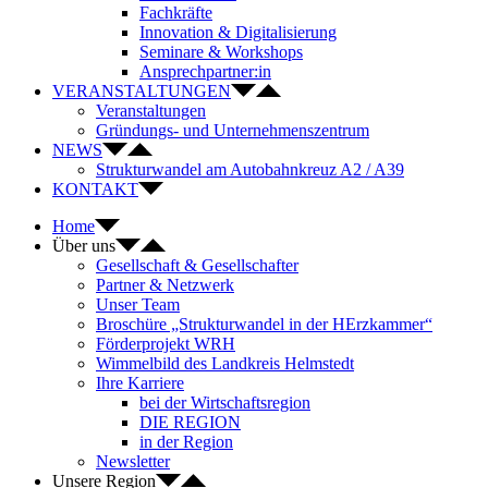
Fachkräfte
Innovation & Digitalisierung
Seminare & Workshops
Ansprechpartner:in
VERANSTALTUNGEN
Veranstaltungen
Gründungs- und Unternehmenszentrum
NEWS
Strukturwandel am Autobahnkreuz A2 / A39
KONTAKT
Home
Über uns
Gesellschaft & Gesellschafter
Partner & Netzwerk
Unser Team
Broschüre „Strukturwandel in der HErzkammer“
Förderprojekt WRH
Wimmelbild des Landkreis Helmstedt
Ihre Karriere
bei der Wirtschaftsregion
DIE REGION
in der Region
Newsletter
Unsere Region