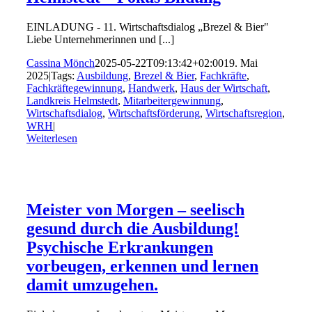
EINLADUNG - 11. Wirtschaftsdialog „Brezel & Bier"
Liebe Unternehmerinnen und [...]
Cassina Mönch
2025-05-22T09:13:42+02:00
19. Mai
2025
|
Tags:
Ausbildung
,
Brezel & Bier
,
Fachkräfte
,
Fachkräftegewinnung
,
Handwerk
,
Haus der Wirtschaft
,
Landkreis Helmstedt
,
Mitarbeitergewinnung
,
Wirtschaftsdialog
,
Wirtschaftsförderung
,
Wirtschaftsregion
,
WRH
|
Weiterlesen
Meister von Morgen – seelisch
gesund durch die Ausbildung!
Psychische Erkrankungen
vorbeugen, erkennen und lernen
damit umzugehen.