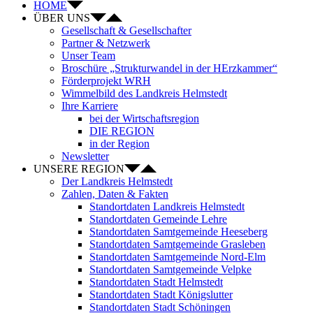
HOME
ÜBER UNS
Gesellschaft & Gesellschafter
Partner & Netzwerk
Unser Team
Broschüre „Strukturwandel in der HErzkammer“
Förderprojekt WRH
Wimmelbild des Landkreis Helmstedt
Ihre Karriere
bei der Wirtschaftsregion
DIE REGION
in der Region
Newsletter
UNSERE REGION
Der Landkreis Helmstedt
Zahlen, Daten & Fakten
Standortdaten Landkreis Helmstedt
Standortdaten Gemeinde Lehre
Standortdaten Samtgemeinde Heeseberg
Standortdaten Samtgemeinde Grasleben
Standortdaten Samtgemeinde Nord-Elm
Standortdaten Samtgemeinde Velpke
Standortdaten Stadt Helmstedt
Standortdaten Stadt Königslutter
Standortdaten Stadt Schöningen