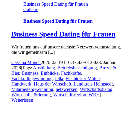
Business Speed Dating für Frauen
Gallerie
Business Speed Dating für Frauen
Business Speed Dating für Frauen
Wir freuen uns auf unsere nächste Netzwerkveranstaltung,
die wir gemeinsam [...]
Cassina Mönch
2026-02-19T10:37:42+01:00
28. Januar
2026
|
Tags:
Ausbildung
,
Betriebsbesichtigung
,
Brezel &
Bier
,
Business
,
Einblicke
,
Fachkräfte
,
Fachkräftegewinnung
,
fella
,
Flechtorfer Mühle
,
Handwerk
,
Haus der Wirtschaft
,
Landkreis Helmstedt
,
Mitarbeitergewinnung
,
netzwerken
,
Wirtschaftsdialog
,
Wirtschaftsförderung
,
Wirtschaftsregion
,
WRH
|
Weiterlesen